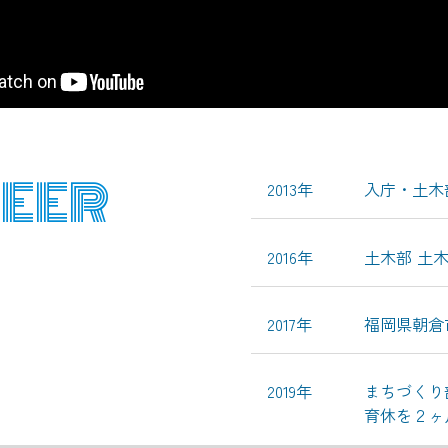
EER
2013年
入庁・土木
2016年
土木部 土
2017年
福岡県朝倉
2019年
まちづくり
育休を２ヶ