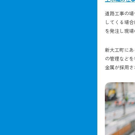
道路工事の場
してくる場合
を発注し現場
新大工町にあ
の管理などを
金属が採用さ