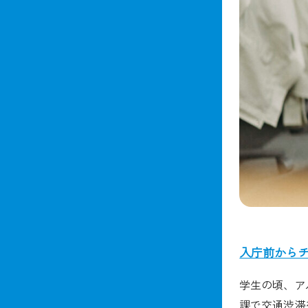
入庁前から
学生の頃、ア
課で交通渋滞