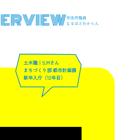
TERVIEW
市役所職員
なるほどわからん
土木職｜S.Mさん
まちづくり部 都市計画課
新卒入庁（12年目）