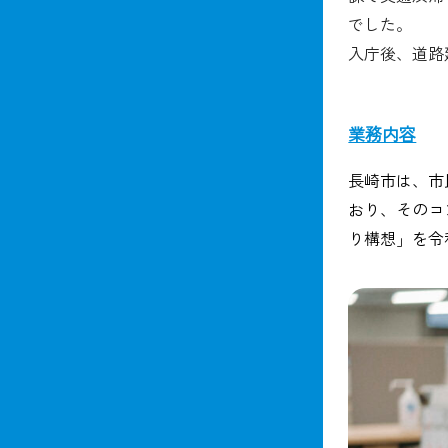
でした。
入庁後、道路
業務内容
長崎市は、市
おり、そのコ
り構想」を令