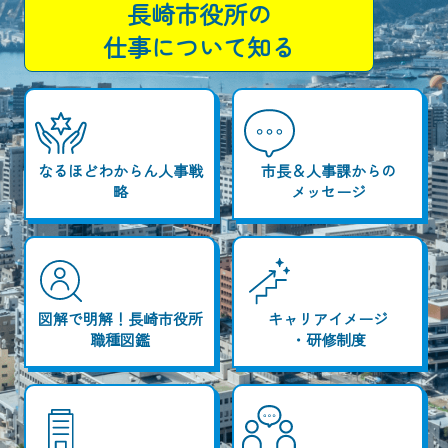
長崎市役所の
仕事について知る
なるほどわからん人事戦
市長＆人事課からの
略
メッセージ
図解で明解！長崎市役所
キャリアイメージ
職種図鑑
・研修制度