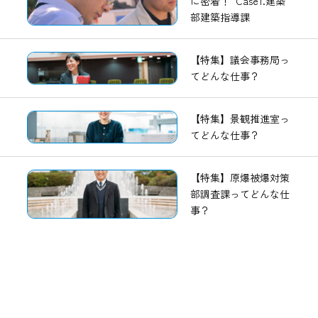
に密着！ Case1.建築
部建築指導課
【特集】議会事務局っ
てどんな仕事？
【特集】景観推進室っ
てどんな仕事？
【特集】原爆被爆対策
部調査課ってどんな仕
事？