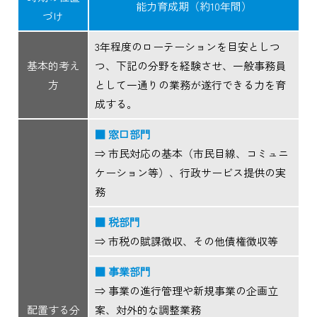
能力育成期（約10年間）
づけ
3年程度のローテーションを目安としつ
基本的考え
つ、下記の分野を経験させ、一般事務員
方
として一通りの業務が遂行できる力を育
成する。
■ 窓口部門
⇒ 市民対応の基本（市民目線、コミュニ
ケーション等）、行政サービス提供の実
務
■ 税部門
⇒ 市税の賦課徴収、その他債権徴収等
■ 事業部門
⇒ 事業の進行管理や新規事業の企画立
配置する分
案、対外的な調整業務