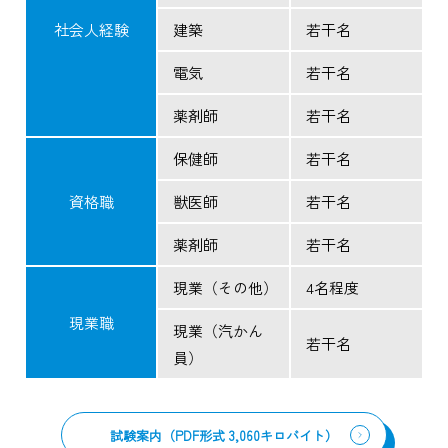
社会人経験
建築
若干名
電気
若干名
薬剤師
若干名
保健師
若干名
資格職
獣医師
若干名
薬剤師
若干名
現業（その他）
4名程度
現業職
現業（汽かん
若干名
員）
試験案内（PDF形式 3,060キロバイト）