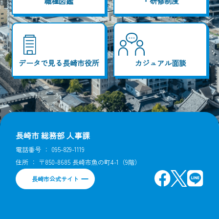
職種図鑑
・研修制度
データで見る長崎市役所
カジュアル面談
長崎市 総務部 人事課
電話番号 ：
095-829-1119
住所 ： 〒850-8685 長崎市魚の町4-1（9階）
長崎市公式サイト