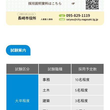
試験案内
試験区分
試験職種
採用予定数
事務
10名程度
土木
5名程度
大卒程度
建築
3名程度