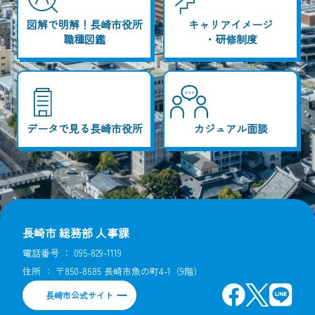
図解で明解！長崎市役所
キャリアイメージ
職種図鑑
・研修制度
データで見る長崎市役所
カジュアル面談
長崎市 総務部 人事課
電話番号 ：
095-829-1119
住所 ： 〒850-8685 長崎市魚の町4-1（9階）
長崎市公式サイト