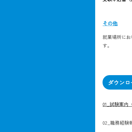
その他
就業場所にお
す。
ダウンロ
01_試験案内
02_職務経験