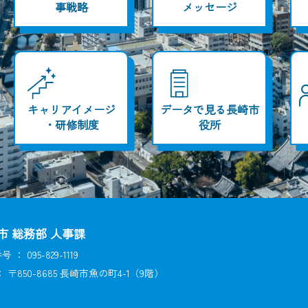
事戦略
メッセージ
キャリアイメージ
データで見る長崎市
・研修制度
役所
市 総務部 人事課
号 ：
095-829-1119
： 〒850-8685 長崎市魚の町4-1（9階）