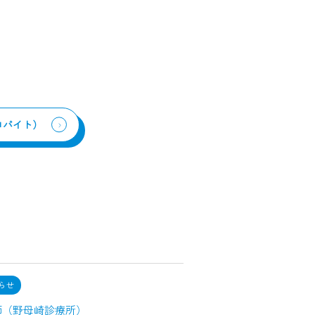
ロバイト）
らせ
師（野母崎診療所）