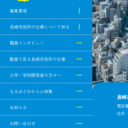
募集要項
試験案内・合格発表
長崎市役所の仕事について知る
勤務条件・福利厚生
市長・人事課からのメッセージ
職員インタビュー
インターンシップ
なるほどわからん人事戦略
動画で見る長崎市役所の仕事
よくある質問
キャリアイメージ・研修制度
大学・学校関係者の方々へ
図解で明解！長崎市役所職種図
なるほどわからん特集
長崎
鑑
電話番
お知らせ
データで見る長崎市役所
住所 
お問い合わせ