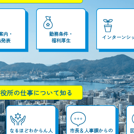
案内・
勤務条件・
インターンシ
格発表
福利厚生
市役所の
仕事について知る
なるほどわからん人
市長＆人事課からの