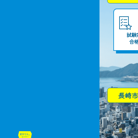
試験
合
長崎
わからん人はコチラ！